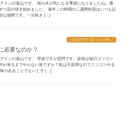
 アインの畠山です。 桜の木が気になる季節になりましたね。通
ずつ花が咲き始めました。 毎年この時期の二週間程度はいつも以
な期間です。一分咲き […]
セルフケア（ストレッチ）
前に必要なのか？
 アインの畠山です。 早速ですが質問です。皆様は毎日コツコツ
時が来るまでやらない派ですか？私は不器用なのでコツコツやる
味のあることでないとそ […]