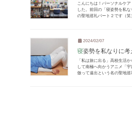
こんにちは！パーソナルケア
した。前回の「寝姿勢を私な
の聖地巡礼パート２です（笑）
2024/02/07
寝姿勢を私なりに考
「私は旅に出る」高校生活か
して南極へ向かうアニメ「宇
倣って遠出という名の聖地巡礼