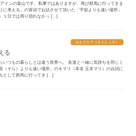
 アインの畠山です。私事ではありますが、再び群馬に行ってきま
りに考える」の冒頭でお話させて頂いた「宇宙よりも遠い場所」
１日では周り切れなかっ […]
セルフケア（ストレッチ）
える
らいつもの暮らしとは違う世界へ。 友達と一緒に気持ちを同じく
宙（そら）よりも遠い場所」のキマリ（本名 玉木マリ）の台詞に
として群馬に行ってき […]