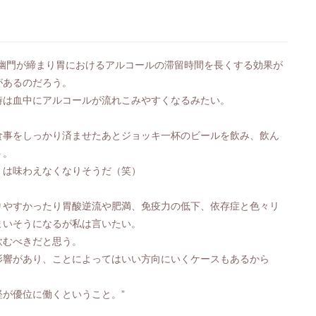
幽門が締まり胃におけるアルコールの滞留時間を長くする効果が
があるのだろう。
時は血中にアルコールが流れこみやすくなるみたい。
食事をしっかり済ませたあとジョッキ一杯のビールを飲み、飲ん
う。
」は味わえなくなりそうだ（笑）
りやすかったり胃酸逆流や肥満、免疫力の低下、依存症と色々リ
まいそうになるが私は言いたい。
飲むべきだと思う。
影響があり、ことによってはいい方向にいくケースもあるから
が優位に働くということ。”