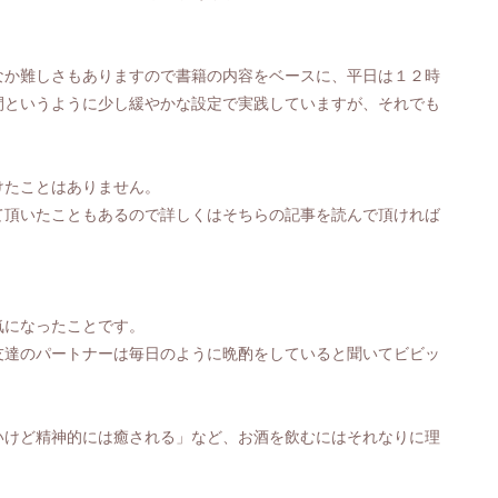
なか難しさもありますので
書籍の内容をベースに、
平日
は１２時
間というように少し緩やかな設定で
実践
しています
が、
それでも
けたことはありません。
て頂いたこともあるので詳しくはそちらの記事を読んで頂ければ
気になったことです。
友達のパートナーは毎日のように晩酌をしていると聞いてビビッ
いけど精神的には癒される」など、お酒を飲むにはそれなりに理