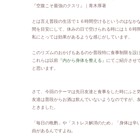
『空腹こそ最強のクスリ』｜青木
厚著
とは言え
普段の生活で１６時間空けるというのはなか
間を目安に
して、
休みの日で空けられる時に
は
１６時
私にとっては効果があるような感じがしています。
このリズムのおかげもあるのか普段特に食事制限を設
これらは以前
『内から身体を整える』
にてご紹介させ
と思います。
さて、今回のテーマは先日友達と食事をした時にふと
友達は普段からお酒は飲んでいないようなのですが、
ときました。
「毎日の晩酌」や「ストレス解消のため」「身体は辛
由があるんですよね。