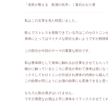
『
名医が教える 飲酒の化学』
｜葉石かおり著
私はこの文章を見た時思いました。
飲んでストレスを発散できている方はこのセロトニン
身体にとってはマイナスな部分も多いようですが精神
この部分が今回のテーマの重要な部分です。
私は整体師として身体に触れるお仕事をさせてもらっ
確かに触っているところに変化が表れて身体は楽にな
ックスしてセロトニンが分泌され身体の内側から緩ん
この効果が同じようにお酒の効果にも変換できると思
もちろん飲み過ぎはいけません。
ですが適度なお酒は上手に身体をリラックスさせてく