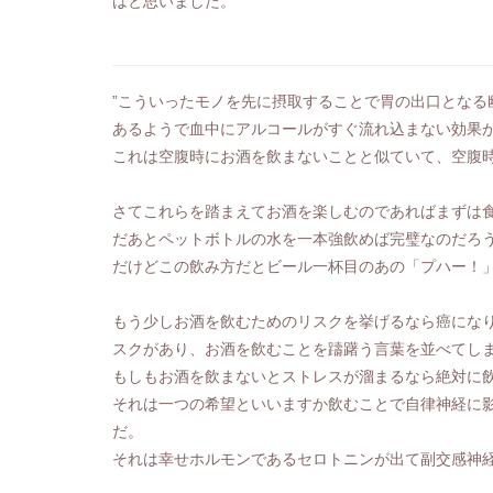
はと思いました。
”こういったモノを先に摂取することで胃の出口となる
あるようで血中にアルコールがすぐ流れ込まない効果
これは空腹時にお酒を飲まないことと似ていて、空腹
さてこれらを踏まえてお酒を楽しむのであればまずは
だあとペットボトルの水を一本強飲めば完璧なのだろ
だけどこの飲み方だとビール一杯目のあの「プハー！
もう少しお酒を飲むためのリスクを挙げるなら癌にな
スクがあり、お酒を飲むことを躊躇う言葉を並べてし
もしもお酒を飲まないとストレスが溜まるなら絶対に
それは一つの希望といいますか飲むことで自律神経に
だ。
それは幸せホルモンであるセロトニンが出て副交感神経