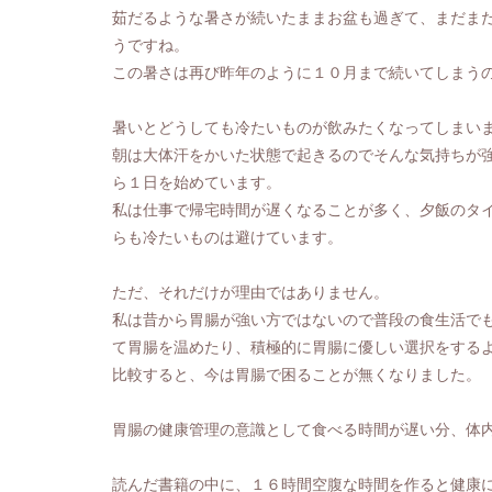
茹だるような暑さが続いたままお盆も過ぎて、まだま
うですね。
この暑さは再び昨年のように１０月まで続いてしまう
暑いとどうしても冷たいものが飲みたくなってしまい
朝は大体汗をかいた状態で起きるのでそんな気持ちが
ら１日を始めています。
私は仕事で帰宅時間が遅くなることが多く、夕飯のタ
らも冷たいものは避けています。
ただ、それだけが理由ではありません。
私は昔から胃腸が強い方ではないので普段の食生活で
て胃腸を温めたり、積極的に胃腸に優しい選択をする
比較すると、今は胃腸で困ることが無くなりました。
胃腸の健康管理の意識として食べる時間が遅い分、体
読んだ書籍の中に、１６時間空腹な時間を作ると健康