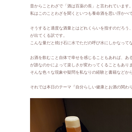
昔からことわざで「酒は百薬の長」と言われています
私はこのことわざを聞くといつも養命酒を思い浮かべ
そうすると適度な酒量とはどれくらいを指すのだろう
が出てくる訳です。
こんな量だと焼け石に水でただの呼び水にしかなって
お酒を飲むこと自体で幸せを感じることもあれば、あ
が誰なのかによって楽しさが変わってくることもあり
そんな色々な現象や疑問を私なりの経験と書籍などか
それでは本日のテーマ『自分らしい健康とお酒の関わ