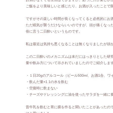
ご飯をより美味しいと感じたり、お酒が入ったことで
ですがその楽しい時間が長くなってくると必然的にお
ただ眠気が襲うだけならいいのですが、頭が痛くなった
俗に言う二日酔いというものです。
私は最近は気持ち悪くなることは無くなりましたが頭
この二日酔いのメカニズムは未だにはっきりとした研
量や飲み方について示されていましたのでご紹介しま
・１日20gのアルコール（ビール500ml、お酒1合、
・飲んだ量×1.1の水を飲む
・空腹時に飲まない
・チーズやドレッシングに油を使ったサラダを一緒に
昔牛乳を飲むと胃に膜を作ると聞いたことがあったの