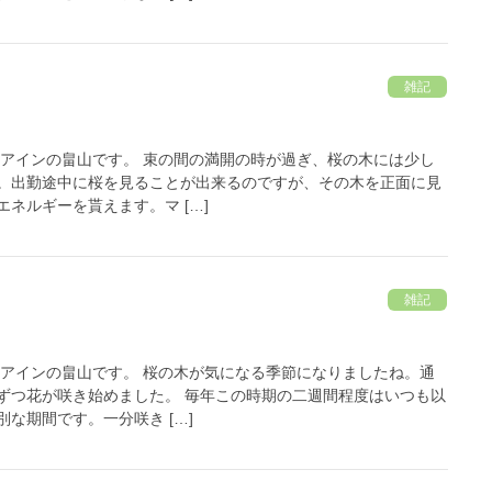
雑記
 アインの畠山です。 束の間の満開の時が過ぎ、桜の木には少し
。出勤途中に桜を見ることが出来るのですが、その木を正面に見
ネルギーを貰えます。マ […]
雑記
 アインの畠山です。 桜の木が気になる季節になりましたね。通
ずつ花が咲き始めました。 毎年この時期の二週間程度はいつも以
な期間です。一分咲き […]