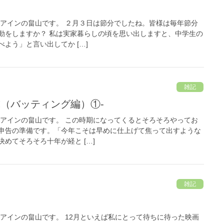
 アインの畠山です。 ２月３日は節分でしたね。皆様は毎年節分
動をしますか？ 私は実家暮らしの頃を思い出しますと、中学生の
よう」と言い出してか […]
雑記
球（バッティング編）①-
 アインの畠山です。 この時期になってくるとそろそろやってお
申告の準備です。「今年こそは早めに仕上げて焦って出すような
めてそろそろ十年が経と […]
雑記
アインの畠山です。 12月といえば私にとって待ちに待った映画