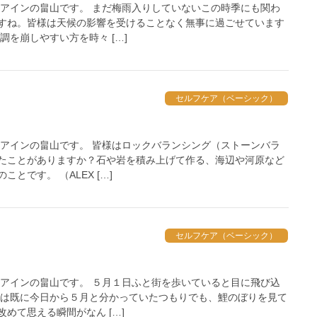
 アインの畠山です。 まだ梅雨入りしていないこの時季にも関わ
すね。皆様は天候の影響を受けることなく無事に過ごせています
調を崩しやすい方を時々 […]
セルフケア（ベーシック）
 アインの畠山です。 皆様はロックバランシング（ストーンバラ
たことがありますか？石や岩を積み上げて作る、海辺や河原など
とです。 （ALEX […]
セルフケア（ベーシック）
 アインの畠山です。 ５月１日ふと街を歩いていると目に飛び込
では既に今日から５月と分かっていたつもりでも、鯉のぼりを見て
めて思える瞬間がなん […]