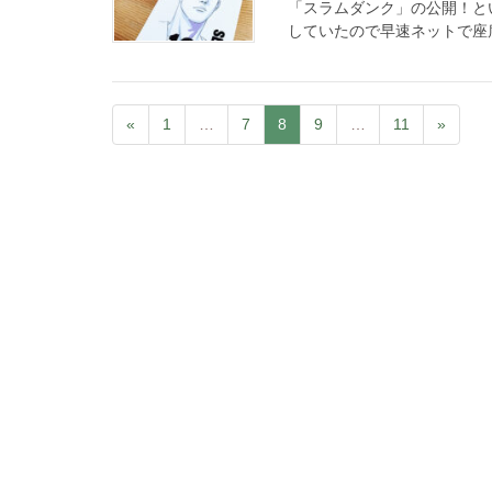
「スラムダンク」の公開！と
していたので早速ネットで座席
«
1
…
7
8
9
…
11
»